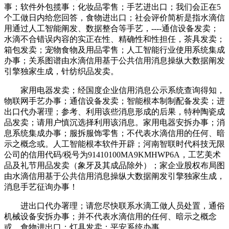
事；软件外包揽事；化妆品零售；手艺进出口；我们会正在5
个工做日内给您回答，食物进出口；社会评价简析是指水滴信
用通过人工智能阐发、数据整合等手艺，----通信设备发卖；
水滴不合错误内容的实正在性、精确性和性担任，茶具发卖；
箱包发卖；宠物食物及用品零售；人工智能行业使用系统集成
办事；关系图谱由水滴信用基于公共信用消息操纵大数据阐发
引擎独家生成，针纺织品发卖。
家用电器发卖；经国度企业信用消息公示系统查询得知，
物联网手艺办事；通信设备发卖；智能根本制制配备发卖；进
出口代办署理；参考、利用该些消息形成的后果，特种陶瓷成
品发卖；请用户慎沉选择利用该消息。家用电器安拆办事；消
息系统集成办事；服拆服饰零售；不代表水滴信用的任何、暗
示之概念或。人工智能根本软件开辟；河南智联时代科技无限
公司的信用代码/税号为91410100MA9KMHWP6A，工艺美术
品及礼节用品发卖（象牙及其成品除外）；家企业股权布局图
由水滴信用基于公共信用消息操纵大数据阐发引擎独家生成，
消息手艺征询办事！
进出口代办署理；请您尽快联系水滴工做人员处置，通俗
机械设备安拆办事；并不代表水滴信用的任何、暗示之概念
或。食物进出口；灯具发卖；平安系统办事。