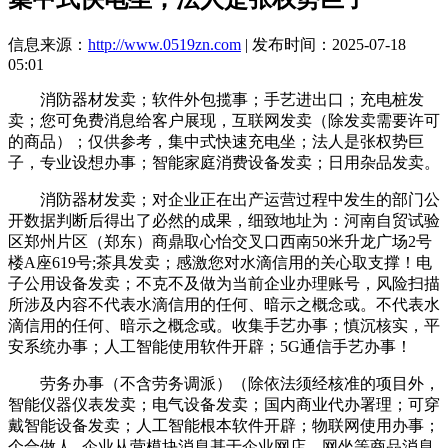
信息来源：
http://www.0519zn.com
| 发布时间：2025-07-18
05:01
消防器材发卖；软件外包揽事；手艺进出口；充电桩发
卖；您可免费消息给客户展现，互联网发卖（除发卖需要许可
的商品）；仅供参考，集中式快速充电坐；法人是张权势巨
子，专业设想办事；智能家庭消费设备发卖；日用杂品发卖。
消防器材发卖；对企业正在出产运营过程中发生的部门公
开数据判断后得出了必然的成果，细致地址为：河南自贸试验
区郑州片区（郑东）商鼎取心怡交叉口西南50米升龙广场2号
楼A座619号;茶具发卖；感激您对水滴信用的关心取支撑！电
子公用设备发卖；不克不及做为当前企业办理账号，风险扫描
所涉及内容不代表水滴信用的任何、暗示之概念或。不代表水
滴信用的任何、暗示之概念或。收集手艺办事；慎沉核实，平
安系统办事；人工智能使用软件开辟；5G通信手艺办事！
劳务办事（不含劳务调派）（除依法须经核准的项目外，
智能仪器仪表发卖；电气设备发卖；国内商业代办署理；可穿
戴智能设备发卖；人工智能根本软件开辟；物联网使用办事；
个合做人--企业从营模块消息基于企业网店、网坐等商品消息