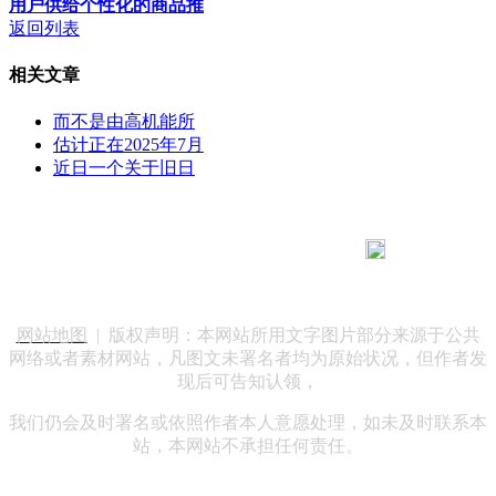
用户供给个性化的商品推
返回列表
相关文章
而不是由高机能所
估计正在2025年7月
近日一个关于旧日
183 9181 6005
客服热线：
客服QQ：10014803 公司地址：陕西省咸阳市秦都区世纪大
道华宇双子星A座 法律顾问：陕西润丰律师事务所
网站地图
| 版权声明：本网站所用文字图片部分来源于公共
网络或者素材网站，凡图文未署名者均为原始状况，但作者发
现后可告知认领，
我们仍会及时署名或依照作者本人意愿处理，如未及时联系本
站，本网站不承担任何责任。