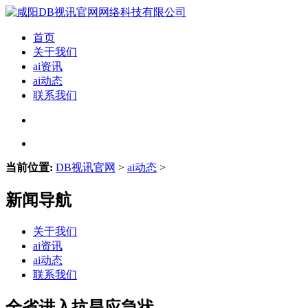
首页
关于我们
ai资讯
ai动态
联系我们
当前位置:
DB视讯官网
>
ai动态
>
新闻导航
关于我们
ai资讯
ai动态
联系我们
全省进入抗旱应急状