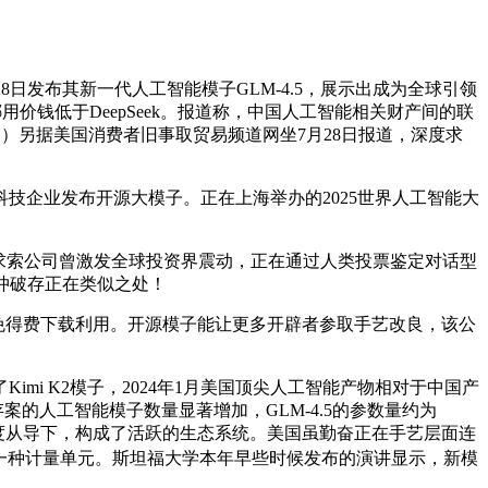
8日发布其新一代人工智能模子GLM-4.5，展示出成为全球引领
钱低于DeepSeek。报道称，中国人工智能相关财产间的联
云）另据美国消费者旧事取贸易频道网坐7月28日报道，深度求
企业发布开源大模子。正在上海举办的2025世界人工智能大
e。深度求索公司曾激发全球投资界震动，正在通过人类投票鉴定对话型
的冲破存正在类似之处！
免得费下载利用。开源模子能让更多开辟者参取手艺改良，该公
 K2模子，2024年1月美国顶尖人工智能产物相对于中国产
存案的人工智能模子数量显著增加，GLM-4.5的参数量约为
正在国度从导下，构成了活跃的生态系统。美国虽勤奋正在手艺层面连
据的一种计量单元。斯坦福大学本年早些时候发布的演讲显示，新模