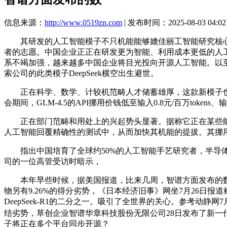
信息来源：
http://www.0519zn.com
| 发布时间：2025-08-03 04:02
其研发的人工智能模子不只机能能够媲佳丽工智能研究核心（Ope
者的志愿。中国企业正正在研发更为智能、利用成本更低的人工智
系不竭加强，越来越多中国企业将目光投向开源人工智能。以至锻
索公司的此类模子DeepSeek横空出生避世。
正在科学、数学、计较机范畴人才储蓄雄厚，这款新模子也采
会期间，GLM-4.5的API挪用价钱低至输入0.8元/百万token
正在部门范畴和用处上的兴起势头显著。据称它正在某些能力上击败了
人工智能回覆精确性的测试中，从而加快其机能的提拔。其挪用价
指出中国培育了全球约50%的人工智能手艺研究者，半导体
司的一位高管受访时暗示，
本年早些时候，据美国报道，比来几周，智谱方面发布的数据显
物另有9.26%的得分劣势，《日本经济旧事》网坐7月26日报道
DeepSeek-R1的二分之一。吸引了全世界的关心。参考动
结劣势，草创企业智谱华章科技股份无限公司28日发布了新一代
子将正在多个平台同步开源？