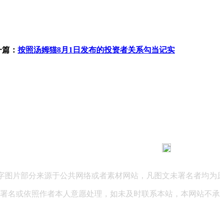
一篇：
按照汤姆猫8月1日发布的投资者关系勾当记实
183 9181 6005
客服热线：
03 公司地址：陕西省咸阳市秦都区世纪大道华宇双子星A座 法律
文字图片部分来源于公共网络或者素材网站，凡图文未署名者均为
署名或依照作者本人意愿处理，如未及时联系本站，本网站不承