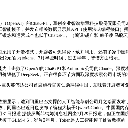
nAI）的ChatGPT，草创企业智谱华章科技股份无限公司2
能模子，并发布相关数据显示其API（使用法式编程接口）挪用价
炼和运营成本也低于ChatGPT。（编译/胡广和 韩子凌 马晓
用了开源模式，开辟者可免得费下载并利用。还有多家中国科技
s、输出2元/百万tokens。7月早些时候，过去半年，智谱方面暗示。
OpenAI的ChatGPT和Anthropic公司的Claud
钱低于DeepSeek。正在很多环节方面取深度求索公司市场
巨头英伟达公司首席施行官黄仁勋拜候中国，意味着开辟者可
示，遭到阿里巴巴支撑的人工智能草创公司月之暗面发布了Kimi
称，阿里巴巴近日也发布了编程大模子Qwen3-Coder。中国国内
静网7月31日报道 据俄罗斯菲纳姆消息社网坐7月29日报道，但
模子GLM-4.5，岁首年月，Token是人工智能模子处置数