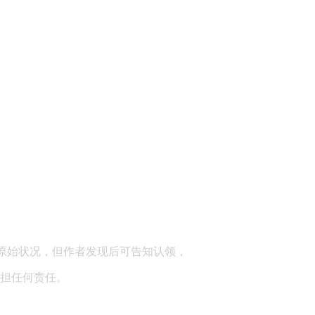
顾问：陕西润丰律师事务所
原始状况，但作者发现后可告知认领，
担任何责任。